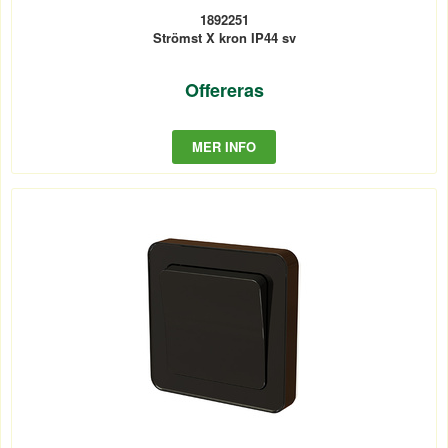
1892251
Strömst X kron IP44 sv
Offereras
MER INFO