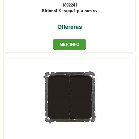
1892241
Strömst X trapp/1-p u ram sv
Offereras
MER INFO