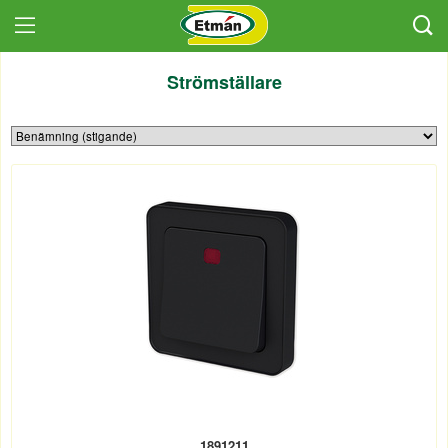
Strömställare
1891211