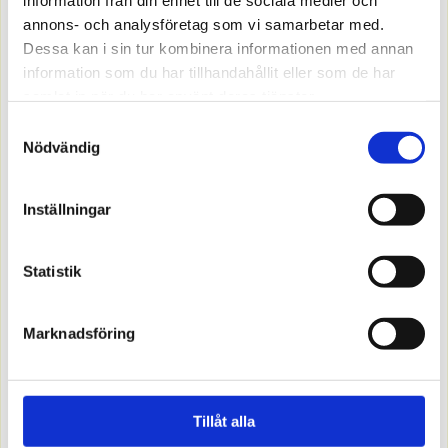
information från din enhet till de sociala medier och
1892107
annons- och analysföretag som vi samarbetar med.
Vipptryckkn X 1-pol sv
Matt svart
Dessa kan i sin tur kombinera informationen med annan
information som du har tillhandahållit eller som de har
Offereras
samlat in när du har använt deras tjänster.
Samtyckesval
MER INFO
Nödvändig
Inställningar
Statistik
Marknadsföring
Tillåt alla