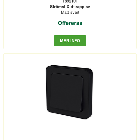
1892101
Strömst X d-trapp sv
Matt svart
Offereras
MER INFO