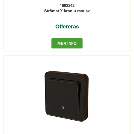
1892242
Strömst X kron u ram sv
Offereras
MER INFO