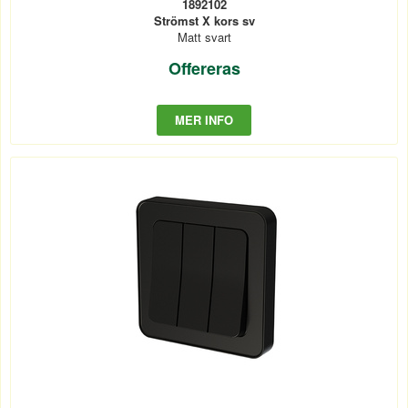
1892102
Strömst X kors sv
Matt svart
Offereras
MER INFO