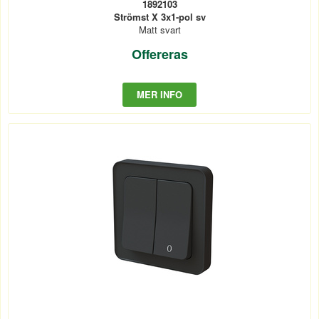
1892103
Strömst X 3x1-pol sv
Matt svart
Offereras
MER INFO