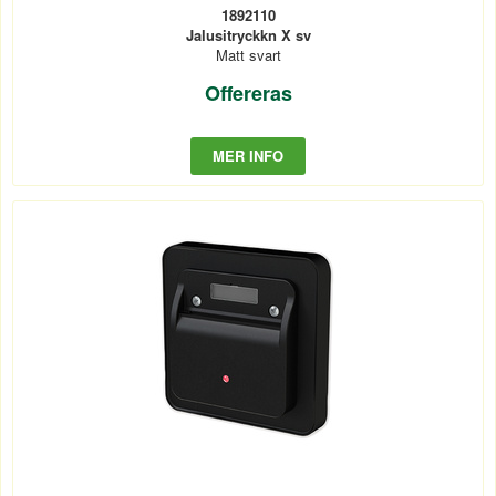
1892110
Jalusitryckkn X sv
Matt svart
Offereras
MER INFO