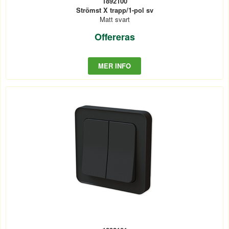
1892100
Strömst X trapp/1-pol sv
Matt svart
Offereras
MER INFO