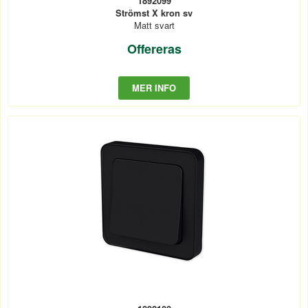
1892099
Strömst X kron sv
Matt svart
Offereras
MER INFO