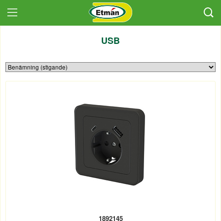
USB
1892145