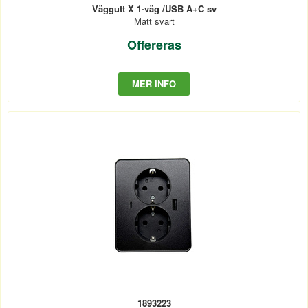
Väggutt X 1-väg /USB A+C sv
Matt svart
Offereras
MER INFO
1893223