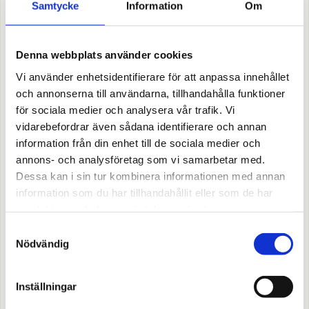
USB-uttag X A+A 3,4A 5V sv
Samtycke
Information
Om
Matt svart
Offereras
Denna webbplats använder cookies
Vi använder enhetsidentifierare för att anpassa innehållet
MER INFO
och annonserna till användarna, tillhandahålla funktioner
för sociala medier och analysera vår trafik. Vi
vidarebefordrar även sådana identifierare och annan
information från din enhet till de sociala medier och
annons- och analysföretag som vi samarbetar med.
Dessa kan i sin tur kombinera informationen med annan
information som du har tillhandahållit eller som de har
samlat in när du har använt deras tjänster.
Samtyckesval
Nödvändig
Inställningar
5200494