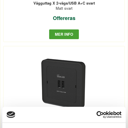
Vägguttag X 2-vägs/USB A+C svart
Matt svart
Offereras
MER INFO
5200493