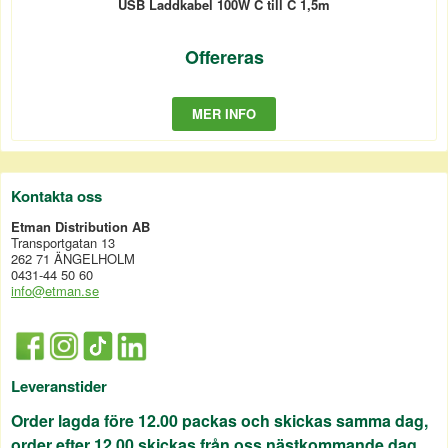
USB Laddkabel 100W C till C 1,5m
Offereras
MER INFO
Kontakta oss
Etman Distribution AB
Transportgatan 13
262 71 ÄNGELHOLM
0431-44 50 60
info@etman.se
Leveranstider
Order lagda före 12.00 packas och skickas samma dag,
order efter 12.00 skickas från oss nästkommande dag.