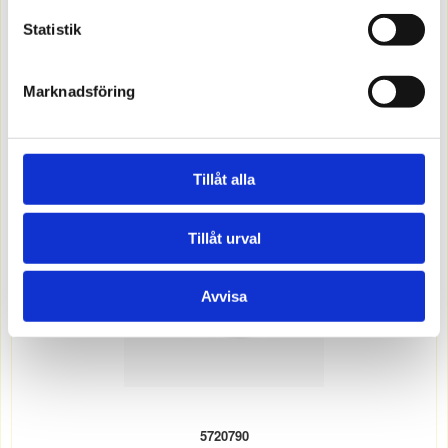
USB-uttag X A+C 18W sv
Matt svart
Statistik
Offereras
Marknadsföring
MER INFO
Tillåt alla
Tillåt urval
Avvisa
5720790