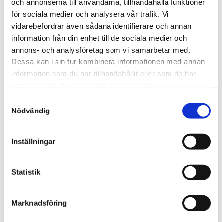
och annonserna till användarna, tillhandahålla funktioner
för sociala medier och analysera vår trafik. Vi
vidarebefordrar även sådana identifierare och annan
information från din enhet till de sociala medier och
annons- och analysföretag som vi samarbetar med.
Dessa kan i sin tur kombinera informationen med annan
information som du har tillhandahållit eller som de har
samlat in när du har använt deras tjänster.
Samtyckesval
Nödvändig
1687661
HANDSKE TUNN GUIDE 650 10
Inställningar
Offereras
Statistik
MER INFO
Marknadsföring