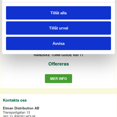
Tillåt alla
Tillåt urval
Avvisa
1687662
HANDSKE TUNN GUIDE 650 11
Offereras
MER INFO
Kontakta oss
Etman Distribution AB
Transportgatan 13
262 71 ÄNGELHOLM