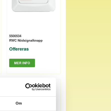
5500534
RWC Nödsignalknapp
Offereras
MER INFO
Om