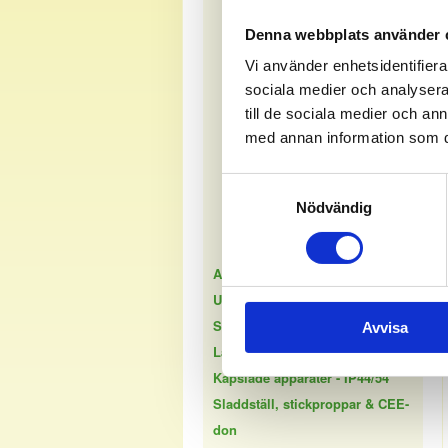
Täckramar för kanal
Denna webbplats använder 
Förhöjningsramar
Vi använder enhetsidentifierar
Hörnboxar
sociala medier och analysera 
Sockeldosa
till de sociala medier och a
Blindlock
med annan information som du 
Tillbehör
Samtyckesval
Utanpåliggande IP20
Nödvändig
Infällt IP44
Utanpåliggande IP44
Apparatserie - DesignX
USB - uttag & laddkabel
Spisdon - Perilex & flatstift
Avvisa
Lampdon - DCL
Kapslade apparater - IP44/54
Sladdställ, stickproppar & CEE-
don