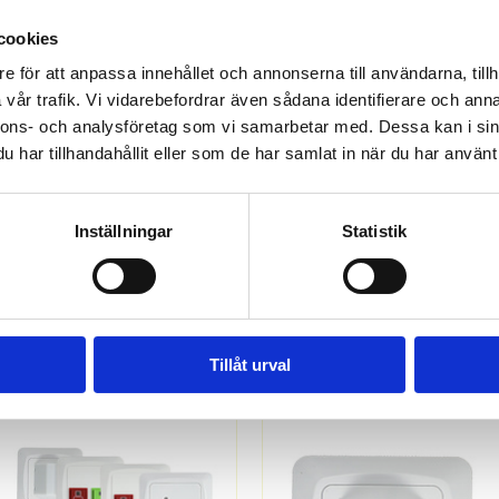
cookies
e för att anpassa innehållet och annonserna till användarna, tillh
vår trafik. Vi vidarebefordrar även sådana identifierare och anna
nnons- och analysföretag som vi samarbetar med. Dessa kan i sin
har tillhandahållit eller som de har samlat in när du har använt 
5500535
5500536
RWC Dragkontakt
RWC Trafo 24V 250 mA för dosa
Inställningar
Statistik
Offereras
Offereras
MER INFO
MER INFO
Tillåt urval