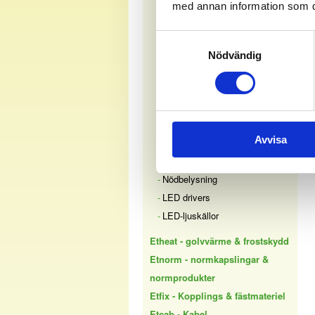
med annan information som du 
Bänkbelysning
Badrumsbelysning
Samtyckesval
Plafonder
Nödvändig
Paneler
Spotlights
Kontorsarmaturer
Industri & sockelarmaturer
Avvisa
Fasadarmaturer
Höghöjdsarmatur
Nödbelysning
LED drivers
LED-ljuskällor
Etheat - golvvärme & frostskydd
Etnorm - normkapslingar &
normprodukter
Etfix - Kopplings & fästmateriel
Etcab - Kabel