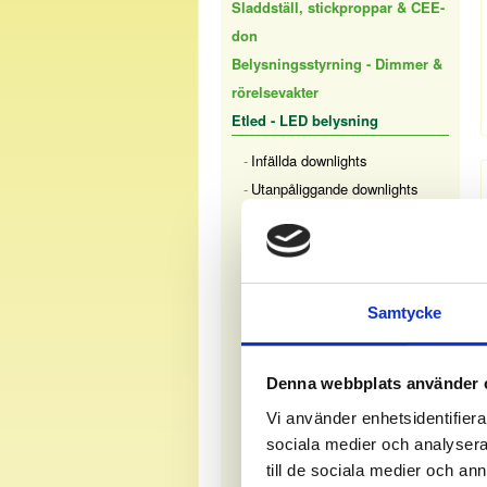
Sladdställ, stickproppar & CEE-
don
Belysningsstyrning - Dimmer &
rörelsevakter
Etled - LED belysning
Infällda downlights
Utanpåliggande downlights
LED-strip
STRIP 24V
IP20 120LED/m
Samtycke
IP65 120LED/m
IP20 240LED/m
IP65 240LED/m
Denna webbplats använder 
Drivers
Vi använder enhetsidentifierar
Work 230V
sociala medier och analysera 
Alu-profil
till de sociala medier och a