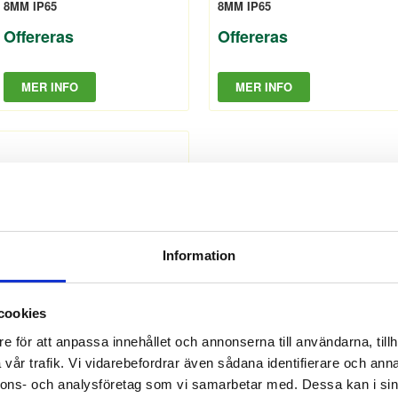
8MM IP65
8MM IP65
Offereras
Offereras
MER INFO
MER INFO
7511684
Information
10W/M 240LED/m 3000K 5M
8MM IP65
cookies
Offereras
e för att anpassa innehållet och annonserna till användarna, tillh
vår trafik. Vi vidarebefordrar även sådana identifierare och anna
MER INFO
nnons- och analysföretag som vi samarbetar med. Dessa kan i sin