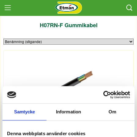
H07RN-F Gummikabel
0515081
Samtycke
Information
Om
Gummikabel H07RN-F 3G1,5 R50
Offereras
Denna webbplats använder cookies