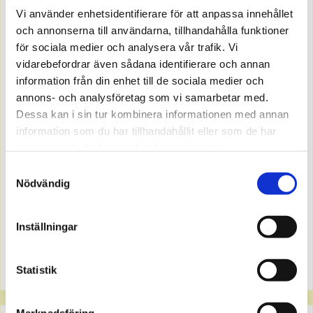
Vi använder enhetsidentifierare för att anpassa innehållet
MER INFO
och annonserna till användarna, tillhandahålla funktioner
för sociala medier och analysera vår trafik. Vi
vidarebefordrar även sådana identifierare och annan
information från din enhet till de sociala medier och
annons- och analysföretag som vi samarbetar med.
Dessa kan i sin tur kombinera informationen med annan
information som du har tillhandahållit eller som de har
samlat in när du har använt deras tjänster.
Samtyckesval
Nödvändig
0515093
Gummikabel H07RN-F 5G2,5 R25
Offereras
Inställningar
MER INFO
Statistik
Marknadsföring