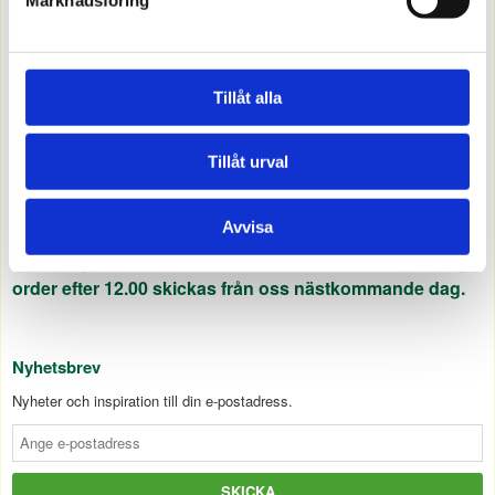
Kontakta oss
Etman Distribution AB
Transportgatan 13
262 71 ÄNGELHOLM
Tillåt alla
0431-44 50 60
info@etman.se
Tillåt urval
Leveranstider
Avvisa
Order lagda före 12.00 packas och skickas samma dag,
order efter 12.00 skickas från oss nästkommande dag.
Nyhetsbrev
Nyheter och inspiration till din e-postadress.