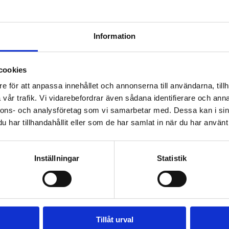
1891460
Täckram 2-fack IP44 vit
Offereras
Information
MER INFO
cookies
e för att anpassa innehållet och annonserna till användarna, tillh
vår trafik. Vi vidarebefordrar även sådana identifierare och anna
nnons- och analysföretag som vi samarbetar med. Dessa kan i sin
har tillhandahållit eller som de har samlat in när du har använt 
Inställningar
Statistik
Tillåt urval