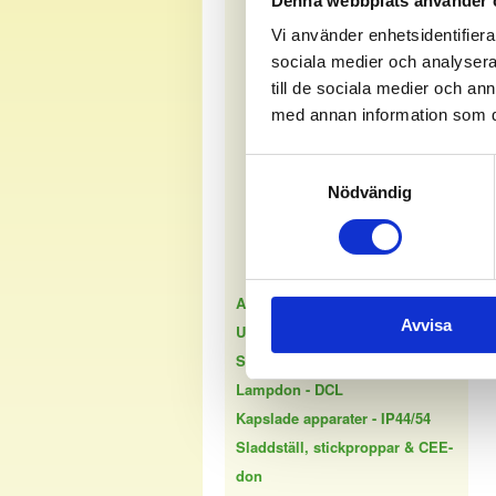
Denna webbplats använder 
Täckramar för kanal
Vi använder enhetsidentifierar
Förhöjningsramar
sociala medier och analysera 
Hörnboxar
till de sociala medier och a
Sockeldosa
med annan information som du 
Blindlock
Tillbehör
Samtyckesval
Nödvändig
Utanpåliggande IP20
Infällt IP44
Utanpåliggande IP44
Apparatserie - DesignX
Avvisa
USB - uttag & laddkabel
Spisdon - Perilex & flatstift
Lampdon - DCL
Kapslade apparater - IP44/54
Sladdställ, stickproppar & CEE-
don