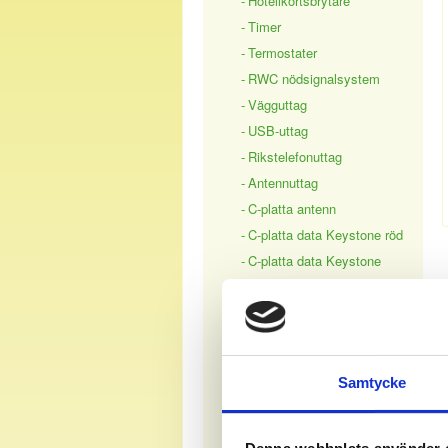
Hotellkortsbrytare
Timer
Termostater
RWC nödsignalsystem
Vägguttag
USB-uttag
Rikstelefonuttag
Antennuttag
C-platta antenn
C-platta data Keystone röd
C-platta data Keystone
svart
C-platta data
Lexcom/Actassi
C-platta data Keystone +
Samtycke
antenn
Ringklocka
Täckramar