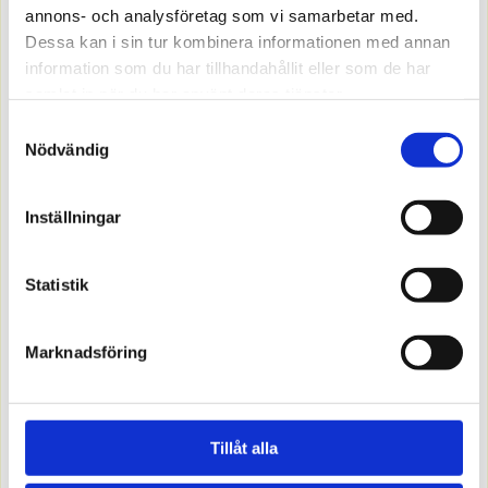
annons- och analysföretag som vi samarbetar med.
Dessa kan i sin tur kombinera informationen med annan
information som du har tillhandahållit eller som de har
samlat in när du har använt deras tjänster.
Samtyckesval
1508063
Nödvändig
SPIKPLUGG KRAGE 5/30-50 100-P
Offereras
Inställningar
MER INFO
Statistik
Marknadsföring
Tillåt alla