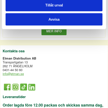
1508064
Tillåt urval
SPIKPLUGG KRAGE 6/15-40 100-P
Offereras
Avvisa
MER INFO
Kontakta oss
Etman Distribution AB
Transportgatan 13
262 71 ÄNGELHOLM
0431-44 50 60
info@etman.se
Leveranstider
Order lagda före 12.00 packas och skickas samma dag,