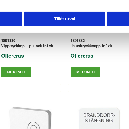
Tillåt urval
1891330
1891332
Vipptryckknp 1-p klock inf vit
Jalusitryckknapp inf vit
Offereras
Offereras
MER INFO
MER INFO