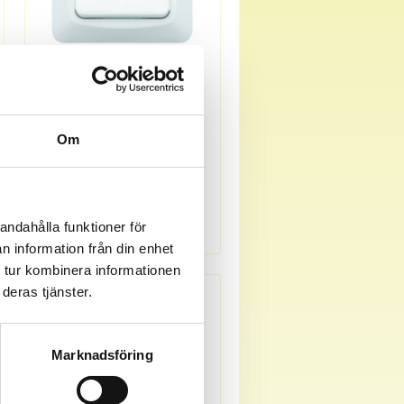
1891329
Vipptryckknp 1-p gliml inf vit
Om
Offereras
MER INFO
andahålla funktioner för
n information från din enhet
 tur kombinera informationen
deras tjänster.
Marknadsföring