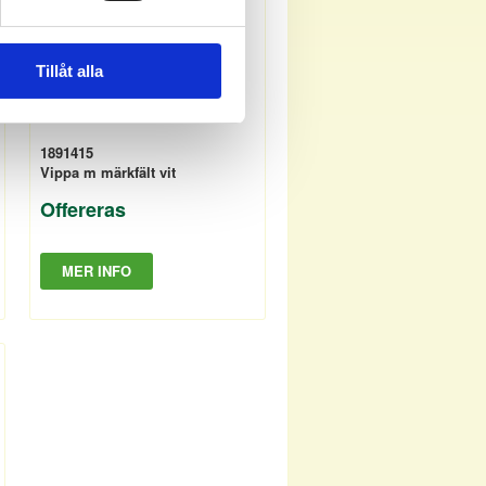
Tillåt alla
1891415
Vippa m märkfält vit
Offereras
MER INFO