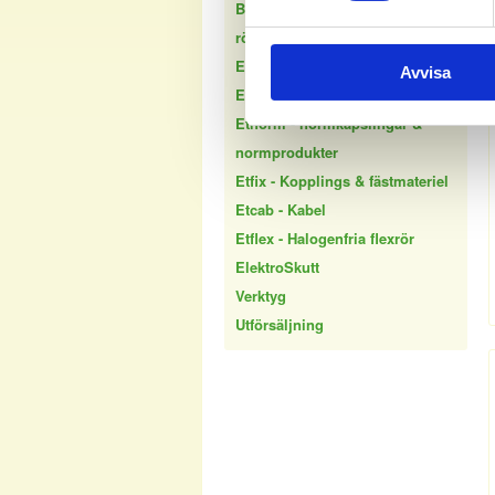
Belysningsstyrning - Dimmer &
rörelsevakter
Etled - LED belysning
Avvisa
Etheat - golvvärme & frostskydd
Etnorm - normkapslingar &
normprodukter
Etfix - Kopplings & fästmateriel
Etcab - Kabel
Etflex - Halogenfria flexrör
ElektroSkutt
Verktyg
Utförsäljning