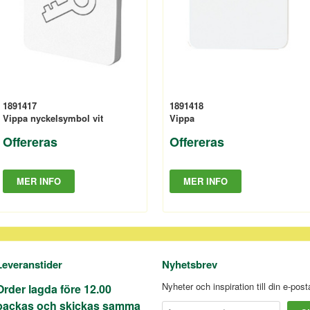
1891417
1891418
Vippa nyckelsymbol vit
Vippa
Offereras
Offereras
MER INFO
MER INFO
Leveranstider
Nyhetsbrev
Nyheter och inspiration till din e-pos
Order lagda före 12.00
packas och skickas samma