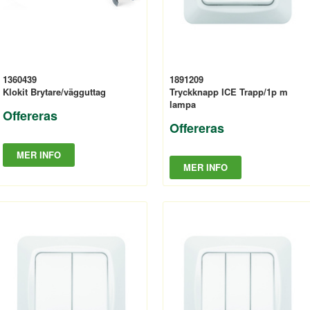
1360439
1891209
Klokit Brytare/vägguttag
Tryckknapp ICE Trapp/1p m
lampa
Offereras
Offereras
MER INFO
MER INFO