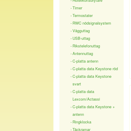
Hotellkortsbrytare
Timer
Termostater
RWC nödsignalsystem
Vägguttag
USB-uttag
Rikstelefonuttag
Antennuttag
C-platta antenn
C-platta data Keystone röd
C-platta data Keystone
svart
C-platta data
Lexcom/Actassi
C-platta data Keystone +
antenn
Ringklocka
Täckramar