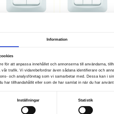
1891327
1891328
Vipptryckknapp kron inf vit
Vipptryckknapp 3x1-pol inf vit
Information
Offereras
Offereras
cookies
MER INFO
MER INFO
e för att anpassa innehållet och annonserna till användarna, tillh
vår trafik. Vi vidarebefordrar även sådana identifierare och anna
nnons- och analysföretag som vi samarbetar med. Dessa kan i sin
har tillhandahållit eller som de har samlat in när du har använt 
Inställningar
Statistik