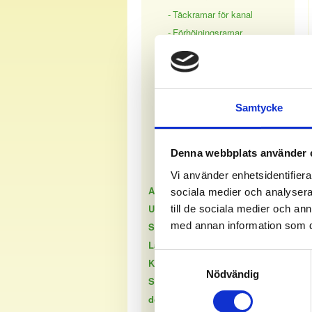
Täckramar för kanal
Förhöjningsramar
Hörnboxar
Sockeldosa
Blindlock
Tillbehör
Samtycke
Utanpåliggande IP20
Infällt IP44
Denna webbplats använder 
Utanpåliggande IP44
Vi använder enhetsidentifierar
Apparatserie - DesignX
sociala medier och analysera 
USB - uttag & laddkabel
till de sociala medier och a
med annan information som du 
Spisdon - Perilex & flatstift
Lampdon - DCL
Samtyckesval
Kapslade apparater - IP44/54
Nödvändig
Sladdställ, stickproppar & CEE-
don