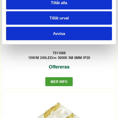
Tillåt alla
Tillåt urval
Avvisa
7511669
10W/M 240LED/m 3000K 5M 8MM IP20
Offereras
MER INFO