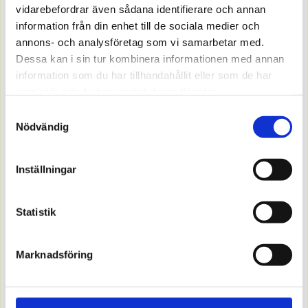
vidarebefordrar även sådana identifierare och annan
information från din enhet till de sociala medier och
annons- och analysföretag som vi samarbetar med.
Dessa kan i sin tur kombinera informationen med annan
information som du har tillhandahållit eller som de har
samlat in när du har använt deras tjänster.
Samtyckesval
Nödvändig
7511668
Inställningar
10W/M 240LED/m 2700K 5M 8MM IP20
Offereras
Statistik
MER INFO
Marknadsföring