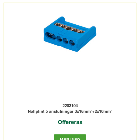
2203104
Nollplint 5 anslutningar 3x16mm²+2x10mm²
Offereras
MER INFO