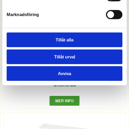
Marknadsföring
Tillåt alla
Tillåt urval
2156060
Avvisa
Överkopplingsbygel 3-fas 125mm
Offereras
MER INFO