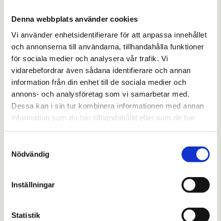
Denna webbplats använder cookies
Vi använder enhetsidentifierare för att anpassa innehållet
och annonserna till användarna, tillhandahålla funktioner
för sociala medier och analysera vår trafik. Vi
vidarebefordrar även sådana identifierare och annan
information från din enhet till de sociala medier och
annons- och analysföretag som vi samarbetar med.
2155925
Dessa kan i sin tur kombinera informationen med annan
Fasskena 3-fas 10mm² 63A 12 moduler
information som du har tillhandahållit eller som de har
Offereras
samlat in när du har använt deras tjänster.
Samtyckesval
Nödvändig
MER INFO
Inställningar
Statistik