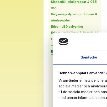
Sladdställ, stickproppar & CEE-
don
Belysningsstyrning - Dimmer &
rörelsevakter
Etled - LED belysning
Etheat - golvvärme & frostskydd
Etnorm - normkapslingar &
normprodukter
Etfix - Kopplings & fästmateriel
Samtycke
Kopplingsklämmor
Spikclips
Skruvclips
Denna webbplats använder 
Pluggclips
Vi använder enhetsidentifierar
Spikplugg
sociala medier och analysera 
Klammer
till de sociala medier och a
Skruv
med annan information som du 
Gipsskruv/Gipskvick