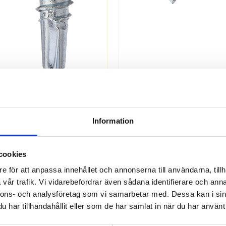
1532141
1532357
SKRUV FÖR STÅLREGEL
SKRUV FÖR STÅL/TRÄ 4,2x15
4,8x17 PH2
PH2
Information
Offereras
Offereras
cookies
MER INFO
MER INFO
e för att anpassa innehållet och annonserna till användarna, tillh
vår trafik. Vi vidarebefordrar även sådana identifierare och anna
nnons- och analysföretag som vi samarbetar med. Dessa kan i sin
har tillhandahållit eller som de har samlat in när du har använt 