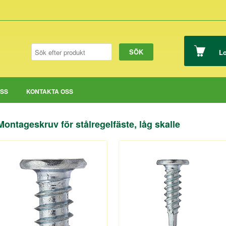
Lo
OSS
KONTAKTA OSS
Montageskruv för stålregelfäste, låg skalle