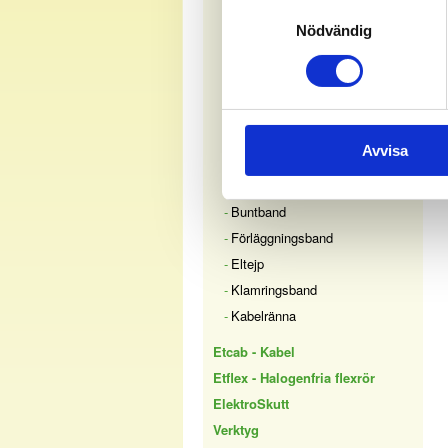
Samtyckesval
Montageskruv
Nödvändig
Montageskruv, stål
Montageskruv för
stålregelfäste, låg skalle
Elektrikerskruv
Bits och tillbehör
Avvisa
Skruvplugg
Buntband
Förläggningsband
Eltejp
Klamringsband
Kabelränna
Etcab - Kabel
Etflex - Halogenfria flexrör
ElektroSkutt
Verktyg